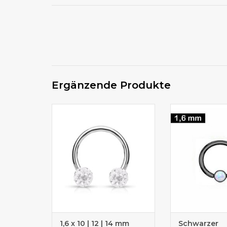
Ergänzende Produkte
Hufeisenring für Nippelpiercing
Piercingring für
Intimbe
1,6 x 10 | 12 | 14 mm
Schwarzer