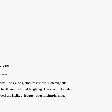
ercing
2 mm
inem Look eine glamouröse Note. Gefertigt aus
 hautfreundlich und langlebig. Die vier funkelnden
ideal als
Helix-, Tragus- oder Intimpiercing
.