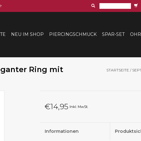
e
ITE
NEU IM SHOP
PIERCINGSCHMUCK
SPAR-SET
OHR
eganter Ring mit
STARTSEITE
/
SEP
€14,95
Inkl. MwSt.
Informationen
Produktsic