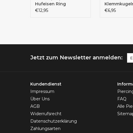
Hufeisen Ring
Klemmkugelri
x10 mm
€12,95
€6,95
Jetzt zum Newsletter anmelden:
Kundendienst
Inform
Impressum
Pierci
Über Uns
FAQ
AGB
Alle Pi
Widerrufsrecht
Sitema
Datenschutzerklärung
Zahlungsarten