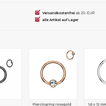
Versandkostenfrei
ab 20.-EUR
alle Artikel auf Lager
 Brust-Lippe-
Piercingring für Brust-Lippe-
Piercingrin
reich
Intimbereich
Piercingring rosegold
1,6 x 12 m