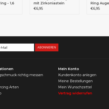
ng - 1,6
mit Zirkoniastein
Ring Auge
€6,95
€6,95
ABONNIEREN
ationen
Mein Konto
ngschmuck richtig messen
Kundenkonto anlegen
Meine Bestellungen
ercing Arten
Mein Wunschzettel
p
Vertrag widerrufen