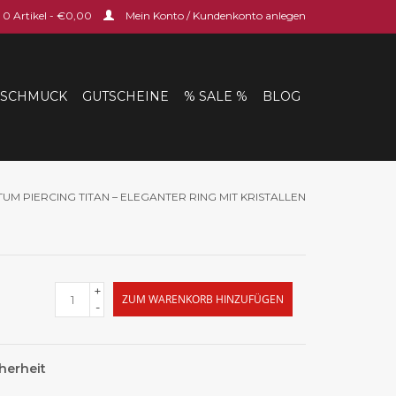
0 Artikel - €0,00
Mein Konto / Kundenkonto anlegen
SCHMUCK
GUTSCHEINE
% SALE %
BLOG
TUM PIERCING TITAN – ELEGANTER RING MIT KRISTALLEN
+
ZUM WARENKORB HINZUFÜGEN
-
herheit