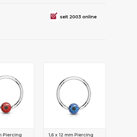
seit 2003 online
g mit Klemmkugel
Piercingring mit Klemmkugel
m Piercing
1,6 x 12 mm Piercing