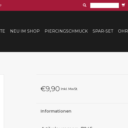
e
ITE
NEU IM SHOP
PIERCINGSCHMUCK
SPAR-SET
OHR
€9,90
Inkl. MwSt.
Informationen