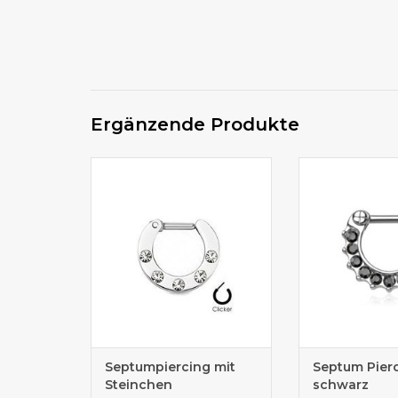
Ergänzende Produkte
Clicker für Septumpiercing mit
Toller Septum
5 Zirkoniasteinchen
schwarzen Zirko
Septumpiercing mit
Septum Pier
Steinchen
schwarz