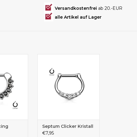
Versandkostenfrei
ab 20.-EUR
alle Artikel auf Lager
clicker mit
Toller Septum Clicker mit
niasteinchen
Zirkoniasteinchen
cing
Septum Clicker Kristall
€7,95