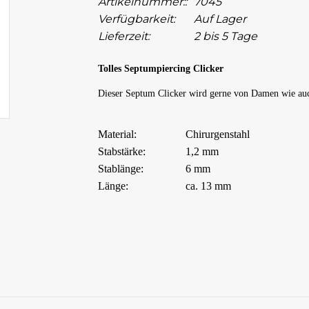
Artikelnummer::
7045
Verfügbarkeit:
Auf Lager
Lieferzeit:
2 bis 5 Tage
Tolles Septumpiercing Clicker
Dieser Septum Clicker wird gerne von Damen wie auc
Material:
Chirurgenstahl
Stabstärke:
1,2 mm
Stablänge:
6 mm
Länge:
ca. 13 mm