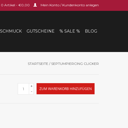
0 Artikel - €0,00
Mein Konto / Kundenkonto anlegen
SCHMUCK
GUTSCHEINE
% SALE %
BLOG
STARTSEITE
/
SEPTUMPIERCING CLICKER
+
ZUM WARENKORB HINZUFÜGEN
-