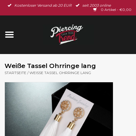
Kostenloser Versand ab 20 EUR
seit 2003 online
Startseite
0 Artikel - €0,00
Neu im Shop
Piercingschmuck
Spar-Set
Weiße Tassel Ohrringe lang
STARTSEITE
/
WEISSE TASSEL OHRRINGE LANG
Ohrschmuck
Gutscheine
% Sale %
BLOG