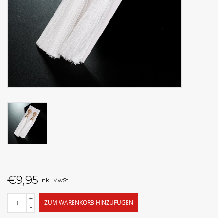
€9,95
Inkl. MwSt.
+
ZUM WARENKORB HINZUFÜGEN
-