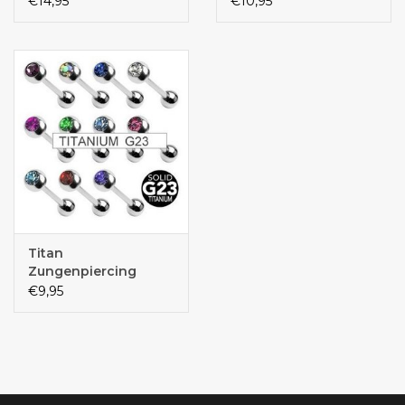
€14,95
€10,95
Titan
Zungenpiercing
€9,95