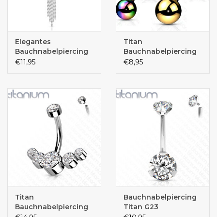
Elegantes
Titan
Bauchnabelpiercing
Bauchnabelpiercing
mit 55 mm langem
€11,95
€8,95
Kristall-Zirkonia-
Anhänger –
Chirurgenstahl 316L |
8, 10 oder 12 mm
Titan
Bauchnabelpiercing
Bauchnabelpiercing
Titan G23