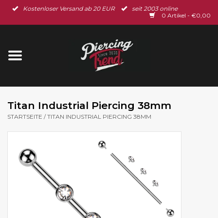
Kostenloser Versand ab 20 EUR
seit 2003 online
Startseite
0 Artikel - €0,00
Neu im Shop
Piercingschmuck
Spar-Set
Titan Industrial Piercing 38mm
STARTSEITE
/
TITAN INDUSTRIAL PIERCING 38MM
Ohrschmuck
Gutscheine
% Sale %
BLOG