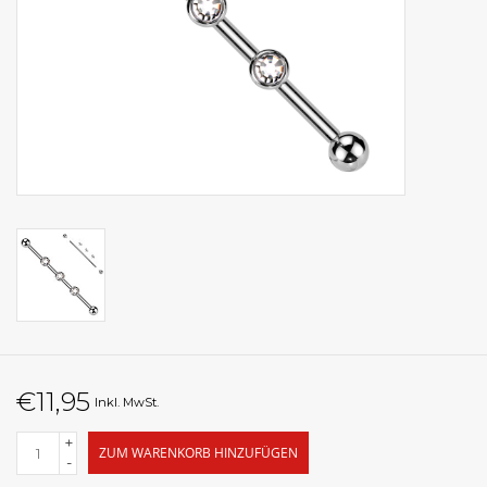
€11,95
Inkl. MwSt.
+
ZUM WARENKORB HINZUFÜGEN
-