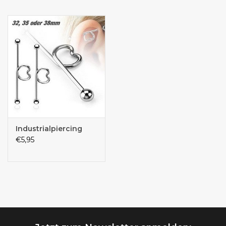
Industrialpiercing
€5,95