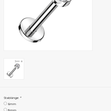
Stablänge:
*
6mm
8mm