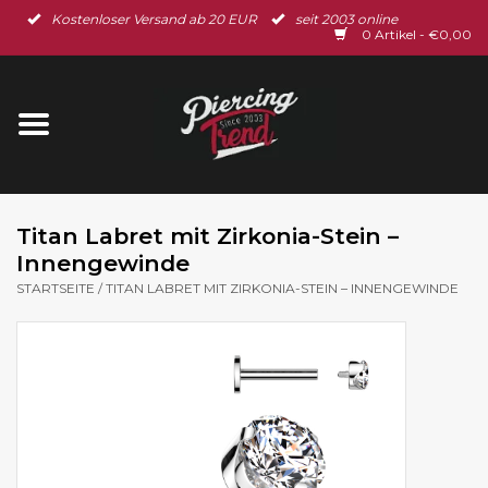
Kostenloser Versand ab 20 EUR
seit 2003 online
Startseite
0 Artikel - €0,00
Neu im Shop
Piercingschmuck
Spar-Set
Titan Labret mit Zirkonia-Stein –
Innengewinde
Ohrschmuck
STARTSEITE
/
TITAN LABRET MIT ZIRKONIA-STEIN – INNENGEWINDE
Gutscheine
% Sale %
BLOG