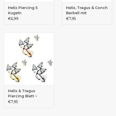
Helix Piercing 5
Helix, Tragus & Conch
Kugeln
Barbell mit
Kristallstein –
€6,99
€7,95
Chirurgenstahl | 1,2 x
6 mm | Silber,
Schwarz & Gold
Helix & Tragus
Piercing Blatt –
Chirurgenstahl 316L,
€7,95
14K vergoldet | 1,2
mm | 6 mm oder 8