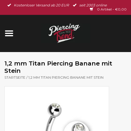
Kostenloser Versand ab 20 EUR
seit 2003 online
Startseite
0 Artikel - €0,00
Neu im Shop
Piercingschmuck
Spar-Set
1,2 mm Titan Piercing Banane mit
Stein
Ohrschmuck
STARTSEITE
/
1,2 MM TITAN PIERCING BANANE MIT STEIN
Gutscheine
% Sale %
BLOG