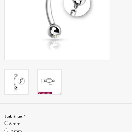
Stablänge:
*
8 mm
10 mm