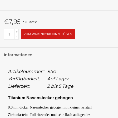
€7,95
Inkl. MwSt.
+
ZUM WARENKORB HINZUFÜGEN
-
Informationen
Artikelnummer::
9110
Verfügbarkeit:
Auf Lager
Lieferzeit:
2 bis 5 Tage
Titanium Nasenstecker gebogen
0,8mm dicker Nasenstecker gebogen mit kleinen kristall
Zirkoniastein. Toll sitzendes und sehr flach anliegendes