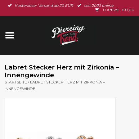
Kostenloser Versand ab 20 EUR
seit 2003 online
Startseite
0 Artikel - €0,00
Neu im Shop
Piercingschmuck
Spar-Set
Labret Stecker Herz mit Zirkonia –
Innengewinde
Ohrschmuck
STARTSEITE
/
LABRET STECKER HERZ MIT ZIRKONIA –
INNENGEWINDE
Gutscheine
% Sale %
BLOG