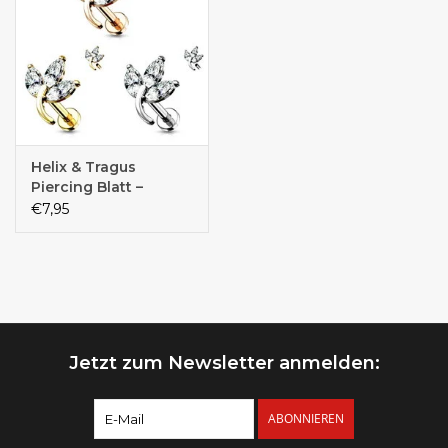
Helix & Tragus
Piercing Blatt –
Chirurgenstahl 316L,
€7,95
14K vergoldet | 1,2
mm | 6 mm oder 8
mm | Gold, Silber &
Roségold
Jetzt zum Newsletter anmelden:
ABONNIEREN