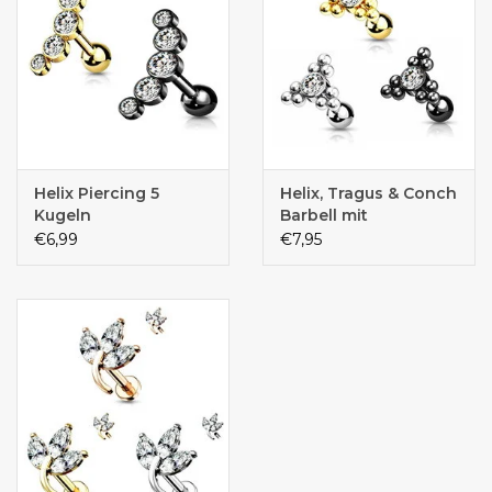
Helix Piercing 5
Helix, Tragus & Conch
Kugeln
Barbell mit
Kristallstein –
€6,99
€7,95
Chirurgenstahl | 1,2 x
6 mm | Silber,
Schwarz & Gold