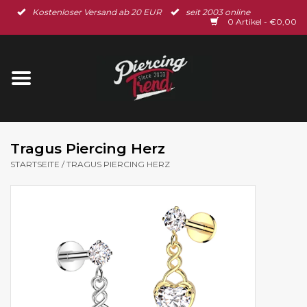
Kostenloser Versand ab 20 EUR
seit 2003 online
Startseite
0 Artikel - €0,00
Neu im Shop
Piercingschmuck
Spar-Set
Tragus Piercing Herz
STARTSEITE
/
TRAGUS PIERCING HERZ
Ohrschmuck
Gutscheine
% Sale %
BLOG