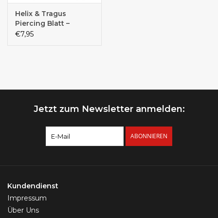
Helix & Tragus
Piercing Blatt –
Chirurgenstahl 316L,
€7,95
14K vergoldet | 1,2
mm | 6 mm oder 8
mm | Gold, Silber &
Roségold
Jetzt zum Newsletter anmelden:
ABONNIEREN
Kundendienst
Impressum
Über Uns