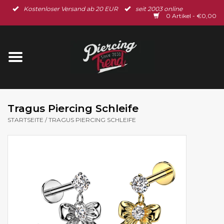
Kostenloser Versand ab 20 EUR
seit 2003 online
Startseite
0 Artikel - €0,00
Neu im Shop
Piercingschmuck
Spar-Set
Tragus Piercing Schleife
STARTSEITE
/
TRAGUS PIERCING SCHLEIFE
Ohrschmuck
Gutscheine
% Sale %
BLOG