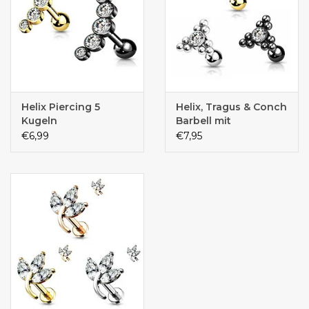
Helix Piercing 5
Helix, Tragus & Conch
Kugeln
Barbell mit
Kristallstein –
€6,99
€7,95
Chirurgenstahl | 1,2 x
6 mm | Silber,
Schwarz & Gold