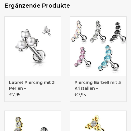
Ergänzende Produkte
Labret Piercing mit 3
Piercing Barbell mit 5
Perlen –
Kristallen –
Chirurgenstahl 316L |
Chirurgenstahl 316L |
€7,95
€7,95
1,2 mm | 6 mm oder 8
1,2 x 6 mm | 5
mm | Silber
Kristallfarben