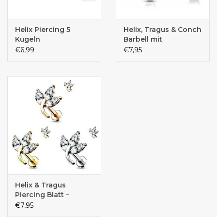
Helix Piercing 5
Helix, Tragus & Conch
Kugeln
Barbell mit
Kristallstein –
€6,99
€7,95
Chirurgenstahl | 1,2 x
6 mm | Silber,
Schwarz & Gold
Helix & Tragus
Piercing Blatt –
Chirurgenstahl 316L,
€7,95
14K vergoldet | 1,2