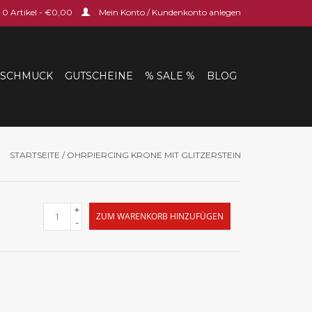
0 Artikel - €0,00
Mein Konto / Kundenkonto anlegen
SCHMUCK
GUTSCHEINE
% SALE %
BLOG
STARTSEITE
/
OHRPIERCING KRONE MIT GLITZERSTEIN
+
ZUM WARENKORB HINZUFÜGEN
-