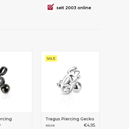
seit 2003 online
cingschmuck für
Flach anliegender Gecko - tolles
SALE
ragus
Traguspiercing
ercing
Tragus Piercing Gecko
e
€4,95
€5,95