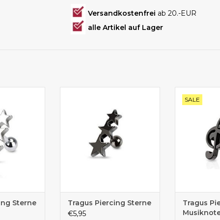
Versandkostenfrei
ab 20.-EUR
alle Artikel auf Lager
für Ohr mit 3
Coole 3 Sterne in schwarz sieht
Tolles Pier
SALE
en
als Ohrpiercing toll aus
T
ing Sterne
Tragus Piercing Sterne
Tragus Pi
Musiknot
€5,95