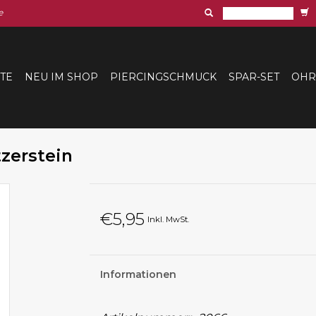
e
ITE
NEU IM SHOP
PIERCINGSCHMUCK
SPAR-SET
OHR
zerstein
€5,95
Inkl. MwSt.
Informationen