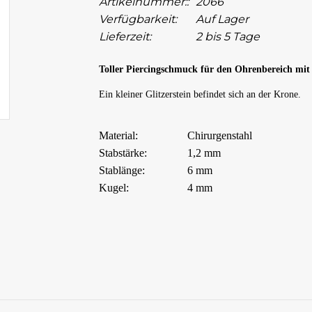
Artikelnummer::
2066
Verfügbarkeit:
Auf Lager
Lieferzeit:
2 bis 5 Tage
Toller Piercingschmuck für den Ohrenbereich mit
Ein kleiner Glitzerstein befindet sich an der Krone.
Material:
Chirurgenstahl
Stabstärke:
1,2 mm
Stablänge:
6 mm
Kugel:
4 mm