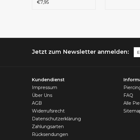
Chirurgenstahl 316L |
€7,95
1,2 x 6 mm | 10 Farben
zur Auswahl
Jetzt zum Newsletter anmelden:
Kundendienst
Inform
Impressum
Pierci
Über Uns
FAQ
AGB
Alle Pi
Widerrufsrecht
Sitema
Datenschutzerklärung
Zahlungsarten
Rücksendungen