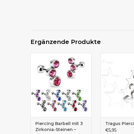
Ergänzende Produkte
Wunderschöne Farben zur
Traguspiericng 
Auswahl bei diesem
Stern
Ohrpiercing
Piercing Barbell mit 3
Tragus Pierc
Zirkonia-Steinen –
€5,95