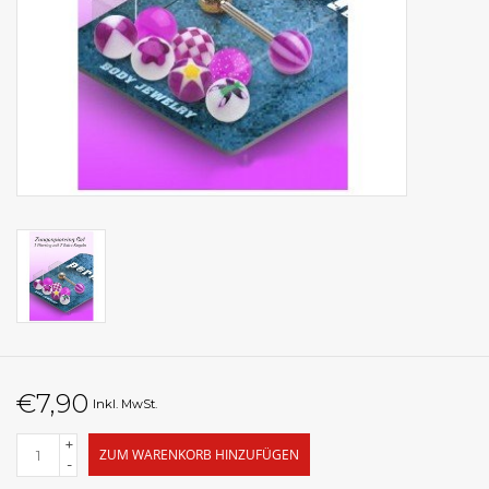
€7,90
Inkl. MwSt.
+
ZUM WARENKORB HINZUFÜGEN
-