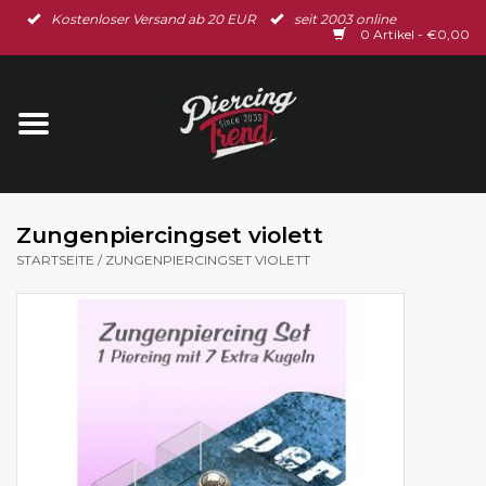
Kostenloser Versand ab 20 EUR
seit 2003 online
Startseite
0 Artikel - €0,00
Neu im Shop
Piercingschmuck
Spar-Set
Zungenpiercingset violett
STARTSEITE
/
ZUNGENPIERCINGSET VIOLETT
Ohrschmuck
Gutscheine
% Sale %
BLOG