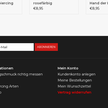
iercing
rosefärbig
Hand der 
€8,95
€8,95
ABONNIEREN
ationen
Mein Konto
ngschmuck richtig messen
Kundenkonto anlegen
Meine Bestellungen
ercing Arten
Mein Wunschzettel
p
Vertrag widerrufen