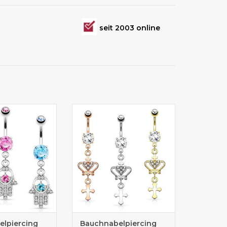
seit 2003 online
 zur Auswahl!
Der zierliche Anhänger ist ca.
23 mm lang
lpiercing
Bauchnabelpiercing