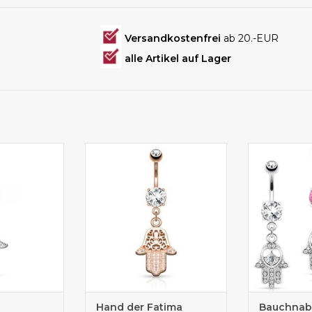
Versandkostenfrei
ab 20.-EUR
alle Artikel auf Lager
st ca. 18 mm
Der Anhänger des
3 Farben
g
Bauchnabelpiercings ist ca. 17
mm lang
Hand der Fatima
Bauchnabe