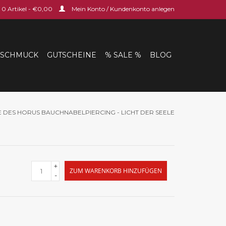
0 Artikel - €0,00
Mein Konto / Kundenkonto anlegen
SCHMUCK
GUTSCHEINE
% SALE %
BLOG
 DES HORUS BAUCHNABELPIERCING - LICHT DER SEELE
+
ZUM WARENKORB HINZUFÜGEN
-