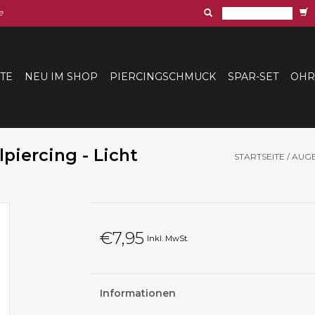
e
ITE
NEU IM SHOP
PIERCINGSCHMUCK
SPAR-SET
OHR
iercing - Licht
STARTSEITE
/
AUGE
€7,95
Inkl. MwSt.
Informationen