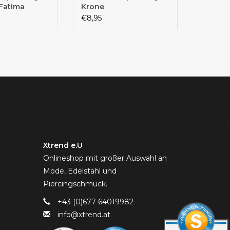
Fatima
Krone
€8,95
Xtrend e.U
Onlineshop mit großer Auswahl an
Mode, Edelstahl und
Piercingschmuck.
+43 (0)677 64019982
info@xtrend.at