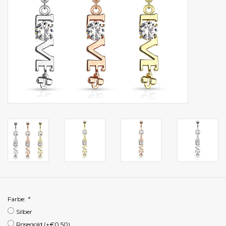
Farbe:
*
Silber
Rosegold (+€0,50)