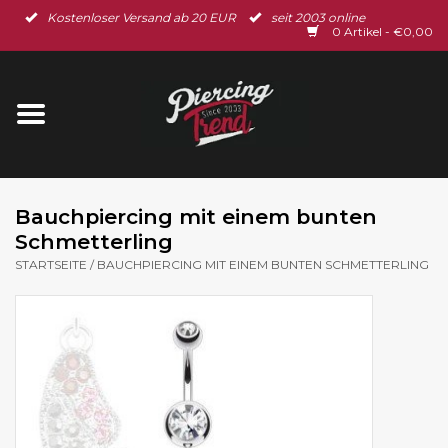
Kostenloser Versand ab 20 EUR
seit 2003 online
Startseite
0 Artikel - €0,00
Neu im Shop
Piercingschmuck
Spar-Set
Bauchpiercing mit einem bunten
Schmetterling
Ohrschmuck
STARTSEITE
/
BAUCHPIERCING MIT EINEM BUNTEN SCHMETTERLING
Gutscheine
% Sale %
BLOG