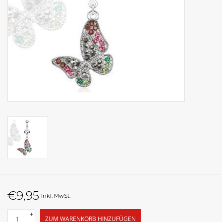
€9,95
Inkl. MwSt.
+
ZUM WARENKORB HINZUFÜGEN