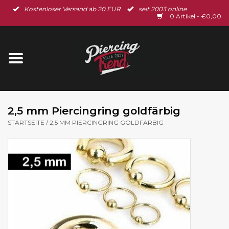
Kostenloser Versand ab 20 EUR
seit 2003 online
Startseite
0 Artikel - €0,00
Neu im Shop
Piercingschmuck
Spar-Set
2,5 mm Piercingring goldfärbig
STARTSEITE
/
2,5 MM PIERCINGRING GOLDFÄRBIG
Ohrschmuck
Gutscheine
% Sale %
BLOG