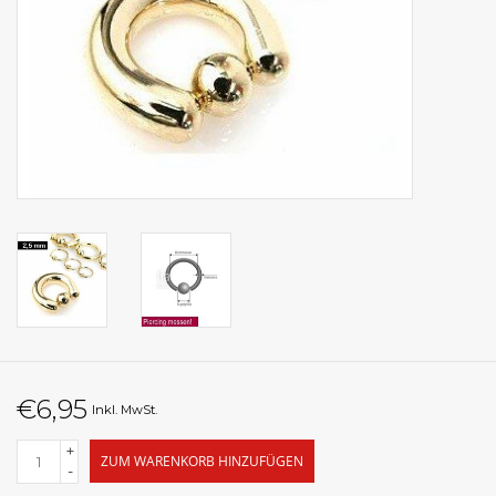
€6,95
Inkl. MwSt.
+
ZUM WARENKORB HINZUFÜGEN
-