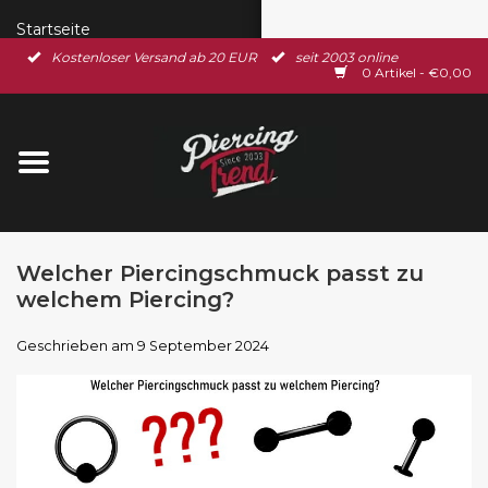
Startseite
Kostenloser Versand ab 20 EUR
seit 2003 online
0 Artikel - €0,00
Neu im Shop
Piercingschmuck
Spar-Set
Welcher Piercingschmuck passt zu
Ohrschmuck
welchem Piercing?
Gutscheine
Geschrieben am
9 September 2024
% Sale %
BLOG