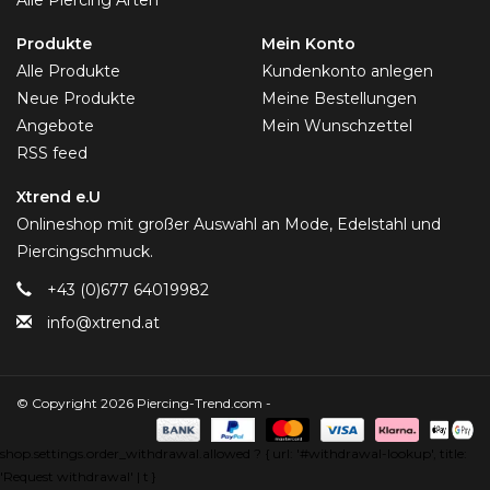
Produkte
Mein Konto
Alle Produkte
Kundenkonto anlegen
Neue Produkte
Meine Bestellungen
Angebote
Mein Wunschzettel
RSS feed
Xtrend e.U
Onlineshop mit großer Auswahl an Mode, Edelstahl und
Piercingschmuck.
+43 (0)677 64019982
info@xtrend.at
© Copyright 2026 Piercing-Trend.com -
shop.settings.order_withdrawal.allowed ? { url: '#withdrawal-lookup', title:
'Request withdrawal' | t }