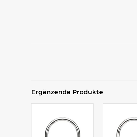
Ergänzende Produkte
Hufeisenring kann auch als
1,2mm Hufeisenr
Erstpiercing verwendet werden
Erstpie