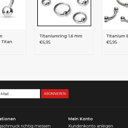
mm
Titaniumring 1,6 mm
Titanium 
 Titan
€6,95
€5,95
ABONNIEREN
ationen
Mein Konto
ngschmuck richtig messen
Kundenkonto anlegen