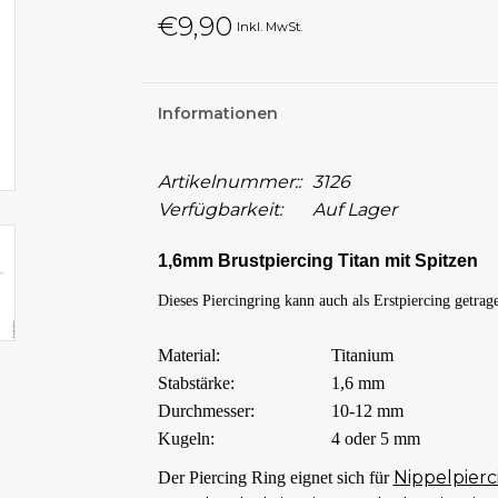
€9,90
Inkl. MwSt.
Informationen
Artikelnummer::
3126
Verfügbarkeit:
Auf Lager
1,6mm Brustpiercing Titan mit Spitzen
Dieses Piercingring kann auch als Erstpiercing getrag
Material:
Titanium
Stabstärke:
1,6 mm
Durchmesser:
10-12 mm
Kugeln:
4 oder 5 mm
Nippelpierc
Der Piercing Ring eignet sich für