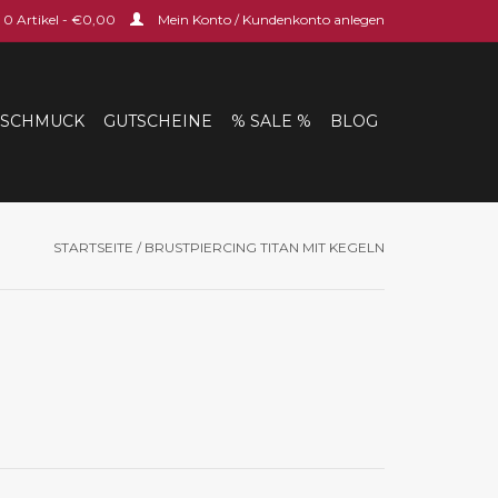
0 Artikel - €0,00
Mein Konto / Kundenkonto anlegen
SCHMUCK
GUTSCHEINE
% SALE %
BLOG
STARTSEITE
/
BRUSTPIERCING TITAN MIT KEGELN