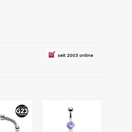
g
seit 2003 online
iercing auch als
Herz Bauchnabelpiercing aus
cing geeignet
Titanium