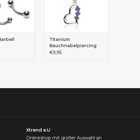
Barbell
Titanium
Bauchnabelpiercing
€9,95
Xtrend e.U
Onlineshop mit großer Auswahl an