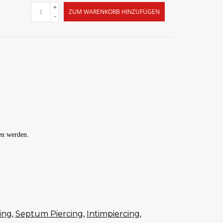
+
ZUM WARENKORB HINZUFÜGEN
-
en werden.
ing
,
Septum Piercing
,
Intimpiercing
,