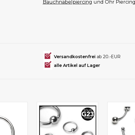
Bauchnabelpiercing
und Ohr Piercin
Versandkostenfrei
ab 20.-EUR
alle Artikel auf Lager
ing auch als
BCR-Ring 1,6 mm kann auch
Augenbrauenp
rcing
als Erstpiercing getragen
Erstpier
werden