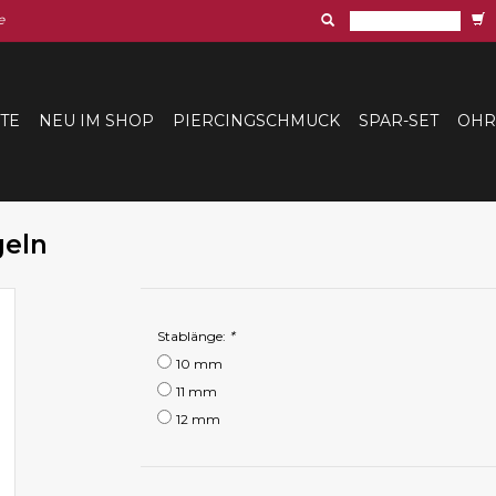
e
ITE
NEU IM SHOP
PIERCINGSCHMUCK
SPAR-SET
OHR
geln
Stablänge:
*
10 mm
11 mm
12 mm