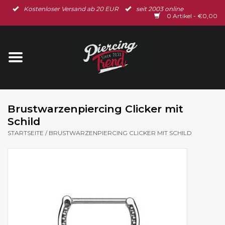
Kostenloser Versand ab 20 EUR
seit 2003 online
Startseite
0 Artikel - €0,00
Neu im Shop
Piercingschmuck
Spar-Set
Brustwarzenpiercing Clicker mit
Schild
Ohrschmuck
STARTSEITE
/
BRUSTWARZENPIERCING CLICKER MIT SCHILD
Gutscheine
% Sale %
BLOG