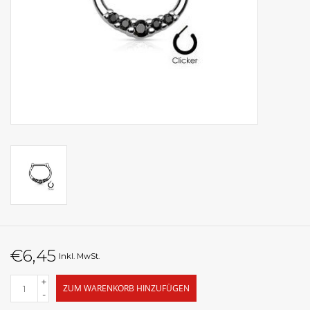
€6,45
Inkl. MwSt.
+
ZUM WARENKORB HINZUFÜGEN
-