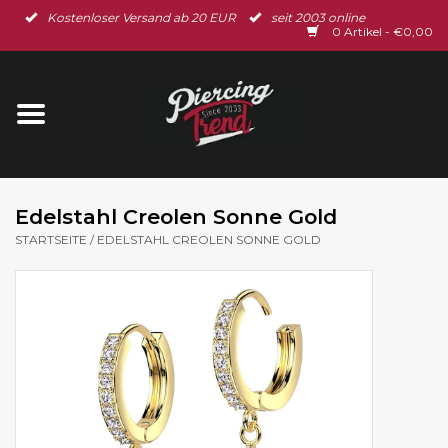
Kostenloser Versand ab 20 EUR
seit 2003 online
Startseite
0 Artikel - €0,00
Neu im Shop
Piercingschmuck
Spar-Set
Edelstahl Creolen Sonne Gold
STARTSEITE
/
EDELSTAHL CREOLEN SONNE GOLD
Ohrschmuck
Gutscheine
% Sale %
BLOG