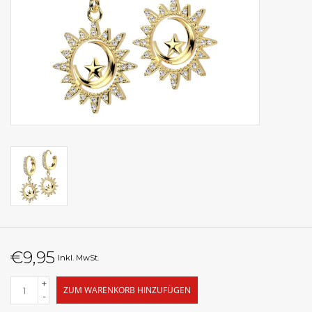
€9,95
Inkl. MwSt.
+
ZUM WARENKORB HINZUFÜGEN
-