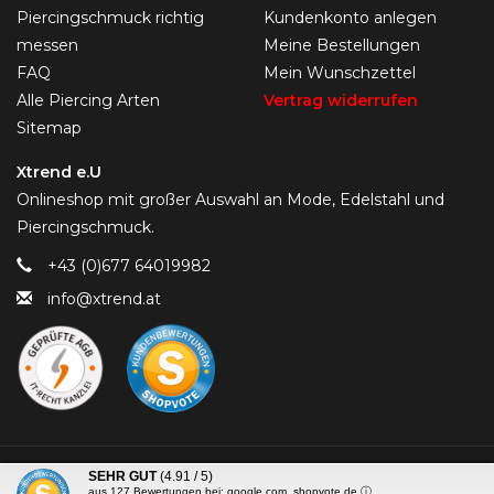
Piercingschmuck richtig
Kundenkonto anlegen
messen
Meine Bestellungen
FAQ
Mein Wunschzettel
Alle Piercing Arten
Vertrag widerrufen
Sitemap
Xtrend e.U
Onlineshop mit großer Auswahl an Mode, Edelstahl und
Piercingschmuck.
+43 (0)677 64019982
info@xtrend.at
© Copyright 2026 Piercing-Trend.com -
SEHR GUT
(4.91 / 5)
aus
127
Bewertungen bei: google.com, shopvote.de ⓘ