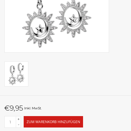
€9,95
Inkl. MwSt.
+
ZUM WARENKORB HINZUFÜGEN
-