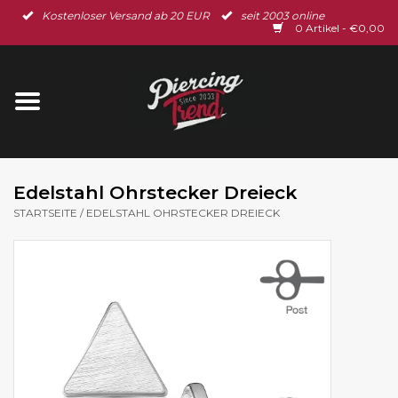
Kostenloser Versand ab 20 EUR
seit 2003 online
Startseite
0 Artikel - €0,00
Neu im Shop
Piercingschmuck
Spar-Set
Edelstahl Ohrstecker Dreieck
STARTSEITE
/
EDELSTAHL OHRSTECKER DREIECK
Ohrschmuck
Gutscheine
% Sale %
BLOG