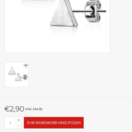
€2,90
Inkl. MwSt.
+
ZUM WARENKORB HINZUFÜGEN
-