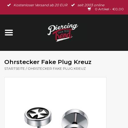
Kostenloser Versand ab 20 EUR
seit 2003 online
Startseite
0 Artikel - €0,00
Neu im Shop
Piercingschmuck
Spar-Set
Ohrstecker Fake Plug Kreuz
STARTSEITE
/
OHRSTECKER FAKE PLUG KREUZ
Ohrschmuck
Gutscheine
% Sale %
BLOG