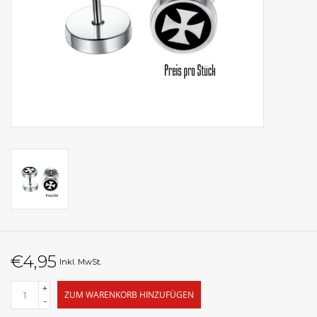
€4,95
Inkl. MwSt.
+
ZUM WARENKORB HINZUFÜGEN
-