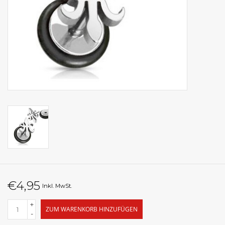
€4,95
Inkl. MwSt.
+
ZUM WARENKORB HINZUFÜGEN
-