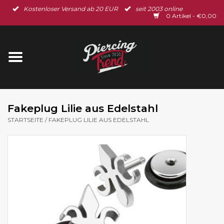
Kostenloser Versand ab 20 EUR
seit 2003 online
Startseite
0 Artikel - €0,00
Neu im Shop
Piercingschmuck
Spar-Set
Fakeplug Lilie aus Edelstahl
STARTSEITE
/
FAKEPLUG LILIE AUS EDELSTAHL
Ohrschmuck
Gutscheine
% Sale %
BLOG