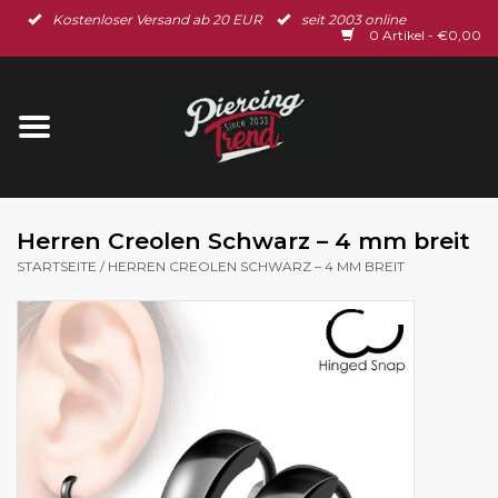
Kostenloser Versand ab 20 EUR
seit 2003 online
Startseite
0 Artikel - €0,00
Neu im Shop
Piercingschmuck
Spar-Set
Herren Creolen Schwarz – 4 mm breit
STARTSEITE
/
HERREN CREOLEN SCHWARZ – 4 MM BREIT
Ohrschmuck
Gutscheine
% Sale %
BLOG