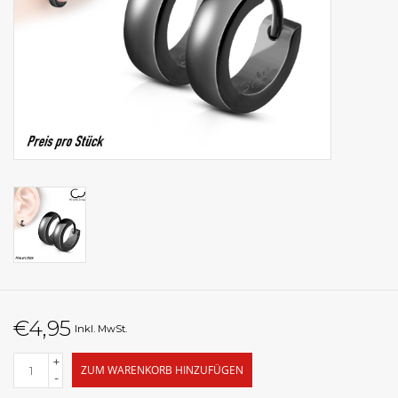
€4,95
Inkl. MwSt.
+
ZUM WARENKORB HINZUFÜGEN
-