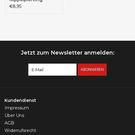
multicolor
€8,95
Jetzt zum Newsletter anmelden:
ABONNIEREN
Kundendienst
Impressum
Über Uns
AGB
Widerrufsrecht