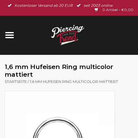
Kostenloser Versand ab 20 EUR
seit 2003 online
Startseite
0 Artikel - €0,00
Neu im Shop
Piercingschmuck
Spar-Set
1,6 mm Hufeisen Ring multicolor
mattiert
Ohrschmuck
STARTSEITE
/
1,6 MM HUFEISEN RING MULTICOLOR MATTIERT
Gutscheine
% Sale %
BLOG