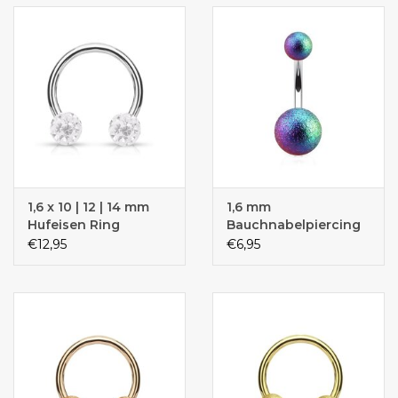
1,6 x 10 | 12 | 14 mm
1,6 mm
Hufeisen Ring
Bauchnabelpiercing
Frost Effekt
€12,95
€6,95