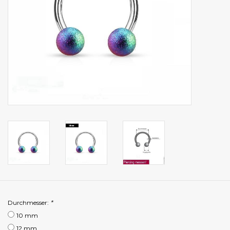
Durchmesser:
*
10 mm
12 mm