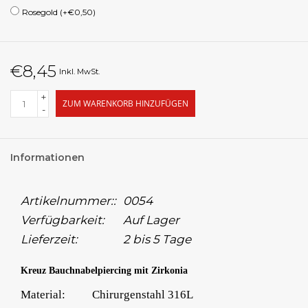
Rosegold (+€0,50)
€8,45
Inkl. MwSt.
+
ZUM WARENKORB HINZUFÜGEN
-
Informationen
Artikelnummer::
0054
Verfügbarkeit:
Auf Lager
Lieferzeit:
2 bis 5 Tage
Kreuz Bauchnabelpiercing mit Zirkonia
Material:
Chirurgenstahl 316L