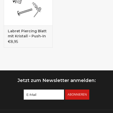
Labret Piercing Blatt
mit Kristall – Push-In
Verschluss |
€8,95
Chirurgenstahl PVD |
1,2 x 8 mm | Gold &
Silber
Jetzt zum Newsletter anmelden:
ABONNIEREN