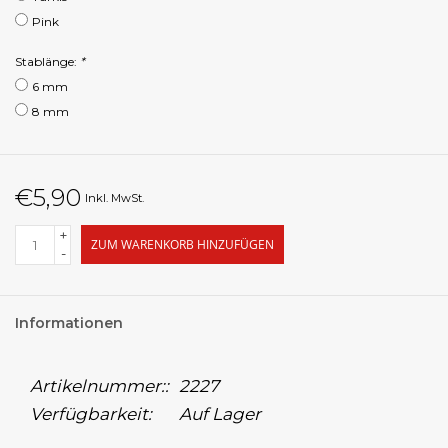
Pink
Stablänge:
*
6 mm
8 mm
€5,90
Inkl. MwSt.
+
ZUM WARENKORB HINZUFÜGEN
-
Informationen
Artikelnummer::
2227
Verfügbarkeit:
Auf Lager