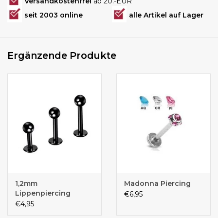
Versandkostenfrei
ab 20.-EUR
seit 2003 online
alle Artikel auf Lager
Ergänzende Produkte
1,2mm
Madonna Piercing
Lippenpiercing
€6,95
schwarz
€4,95