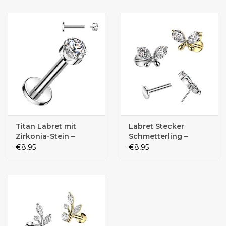
Titan Labret mit
Labret Stecker
Zirkonia-Stein –
Schmetterling –
Innengewinde | Titan
Push-In Verschluss |
€8,95
€8,95
ASTM F136 | 1,2 mm | 6
Chirurgenstahl PVD |
mm oder 8 mm
1,2 x 8 mm