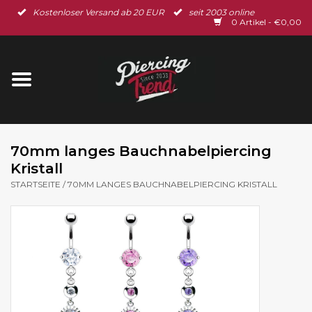
Kostenloser Versand ab 20 EUR
seit 2003 online
Startseite
0 Artikel - €0,00
Neu im Shop
Piercingschmuck
Spar-Set
70mm langes Bauchnabelpiercing
Kristall
Ohrschmuck
STARTSEITE
/
70MM LANGES BAUCHNABELPIERCING KRISTALL
Gutscheine
% Sale %
BLOG