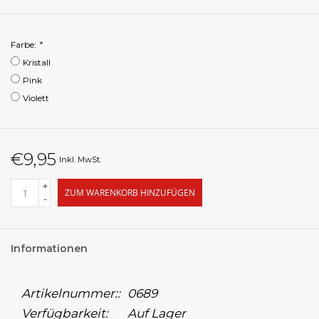
Farbe:
*
Kristall
Pink
Violett
€9,95
Inkl. MwSt.
+
ZUM WARENKORB HINZUFÜGEN
-
Informationen
Artikelnummer::
0689
Verfügbarkeit:
Auf Lager