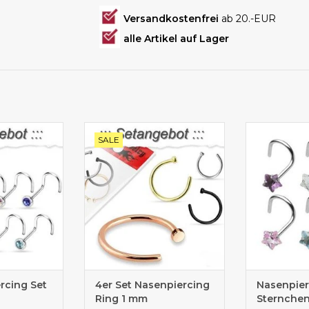
Versandkostenfrei
ab 20.-EUR
alle Artikel auf Lager
Set gebogen
Tolles Setangebot 4 Stk
gebogener Ste
SALE
Nasenpiercingringe
rcing Set
4er Set Nasenpiercing
Nasenpier
Ring 1 mm
Sternche