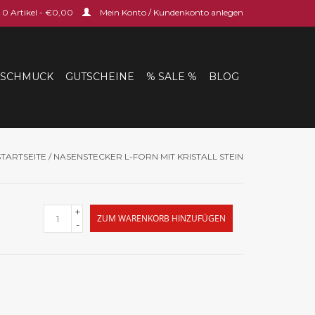
0 Artikel - €0,00
Mein Konto / Kundenkonto anlegen
SCHMUCK
GUTSCHEINE
% SALE %
BLOG
STARTSEITE
/
NASENSTECKER L-FORN MIT KRISTALL STEIN
+
ZUM WARENKORB HINZUFÜGEN
-