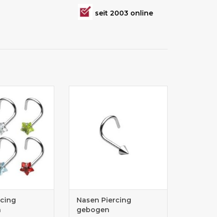
seit 2003 online
cker für sicheren
gebogenes Nasenpiercing mit
Halt
Kegel
cing
Nasen Piercing
n
gebogen