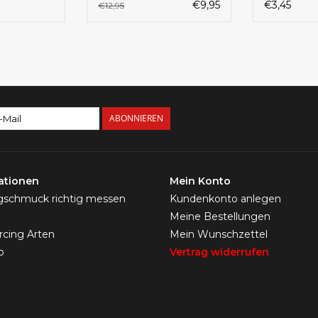
€9,95
€3,45
€12,95
ABONNIEREN
ationen
Mein Konto
ngschmuck richtig messen
Kundenkonto anlegen
Meine Bestellungen
ercing Arten
Mein Wunschzettel
p
Vertrag widerrufen