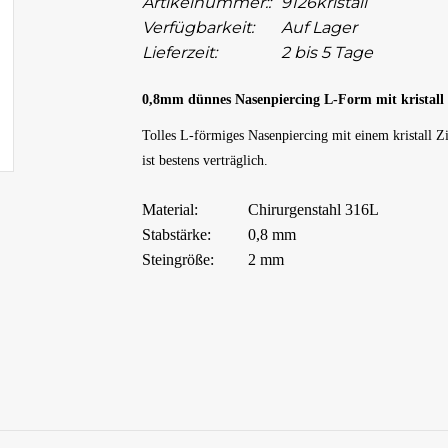
Artikelnummer::
9126kristall
Verfügbarkeit:
Auf Lager
Lieferzeit:
2 bis 5 Tage
0,8mm dünnes Nasenpiercing L-Form mit kristall 
Tolles L-förmiges Nasenpiercing mit einem kristall Zir
ist bestens verträglich.
Material:
Chirurgenstahl 316L
Stabstärke:
0,8 mm
Steingröße:
2 mm