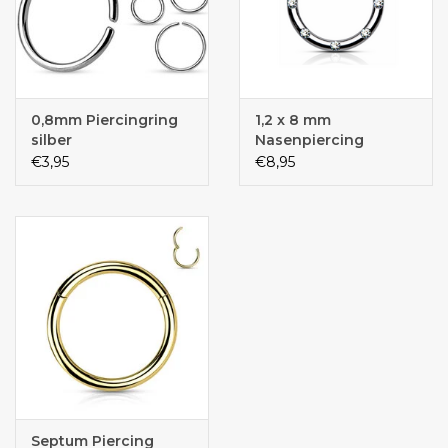
0,8mm Piercingring
1,2 x 8 mm
silber
Nasenpiercing
Septum
€3,95
€8,95
Septum Piercing