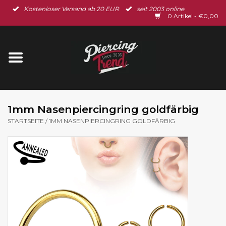
Kostenloser Versand ab 20 EUR
seit 2003 online
Startseite
0 Artikel - €0,00
Neu im Shop
Piercingschmuck
Spar-Set
1mm Nasenpiercingring goldfärbig
STARTSEITE
/
1MM NASENPIERCINGRING GOLDFÄRBIG
Ohrschmuck
Gutscheine
% Sale %
BLOG