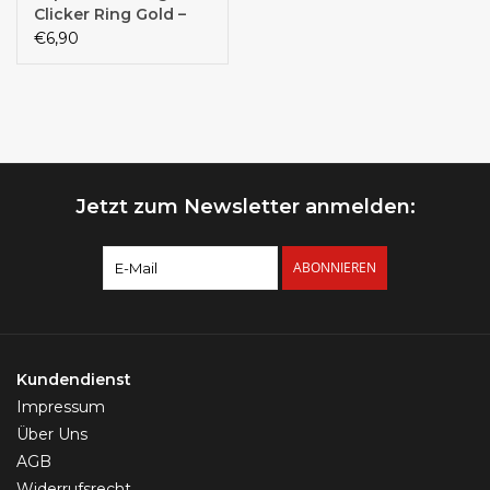
Clicker Ring Gold –
Chirurgenstahl 316L
€6,90
PVD | 1,2 mm | 6, 8, 10
& 12 mm |
Klappverschluss
Jetzt zum Newsletter anmelden:
ABONNIEREN
Kundendienst
Impressum
Über Uns
AGB
Widerrufsrecht