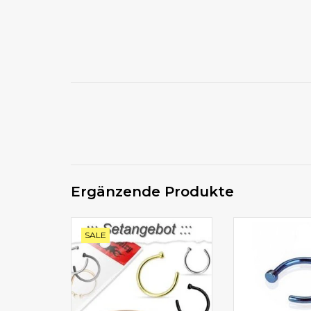
Ergänzende Produkte
Tolles Setangebot 4 Stk
in Blau, Grün
SALE
Nasenpiercingringe
Schwarz er