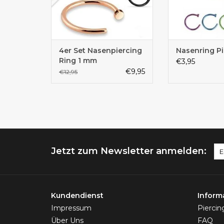
4er Set Nasenpiercing
Nasenring Pi
Ring 1 mm
€3,95
€9,95
€12,95
Jetzt zum Newsletter anmelden:
Kundendienst
Inform
Impressum
Pierci
Über Uns
FAQ