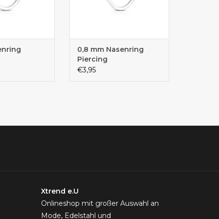
enring
0,8 mm Nasenring
Piercing
€3,95
Xtrend e.U
Onlineshop mit großer Auswahl an
Mode, Edelstahl und