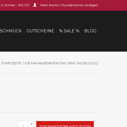
0 Artikel - €0,00
Mein Konto / Kundenkonto anlegen
SCHMUCK
GUTSCHEINE
% SALE %
BLOG
STARTSEITE
/
0,8 MM NASENPIERCING RING ROSEGOLD
+
ZUM WARENKORB HINZUFÜGEN