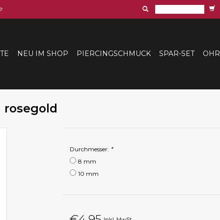
e
ITE
NEU IM SHOP
PIERCINGSCHMUCK
SPAR-SET
OHR
 rosegold
Durchmesser:
*
8 mm
10 mm
€4,95
Inkl. MwSt.