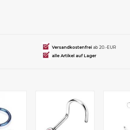
Versandkostenfrei
ab 20.-EUR
alle Artikel auf Lager
, Pink und
Nasenpiercing mit gebogenem
in 8 mm
hältlich
Stecker
Durchmess