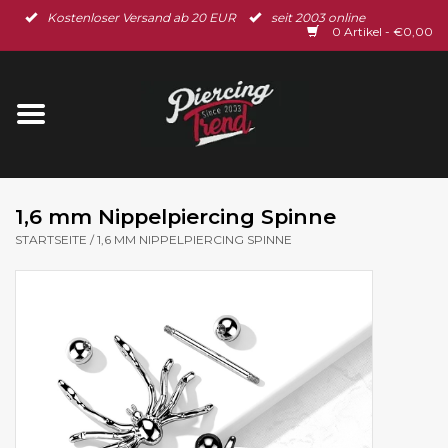
Kostenloser Versand ab 20 EUR
seit 2003 online
Startseite
0 Artikel - €0,00
Neu im Shop
Piercingschmuck
Spar-Set
1,6 mm Nippelpiercing Spinne
STARTSEITE
/
1,6 MM NIPPELPIERCING SPINNE
Ohrschmuck
Gutscheine
% Sale %
BLOG