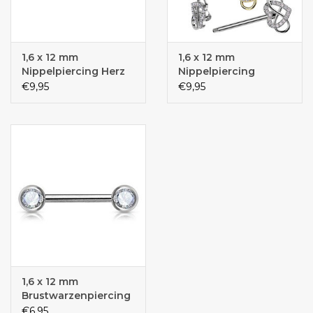
1,6 x 12 mm
1,6 x 12 mm
Nippelpiercing Herz
Nippelpiercing
Infinity
€9,95
€9,95
1,6 x 12 mm
Brustwarzenpiercing
€6,95