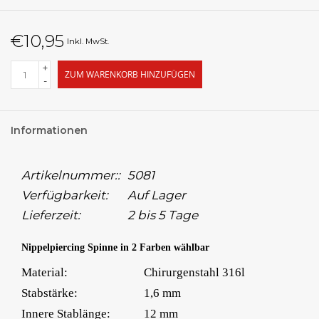
€10,95
Inkl. MwSt.
+
ZUM WARENKORB HINZUFÜGEN
-
Informationen
Artikelnummer::
5081
Verfügbarkeit:
Auf Lager
Lieferzeit:
2 bis 5 Tage
Nippelpiercing Spinne in 2 Farben wählbar
Material:
Chirurgenstahl 316l
Stabstärke:
1,6 mm
Innere Stablänge:
12 mm