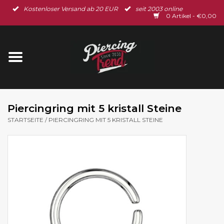
Kostenloser Versand ab 20 EUR
seit 2003 online
Startseite
0 Artikel - €0,00
Neu im Shop
Piercingschmuck
Spar-Set
Piercingring mit 5 kristall Steine
STARTSEITE
/
PIERCINGRING MIT 5 KRISTALL STEINE
Ohrschmuck
Gutscheine
% Sale %
BLOG