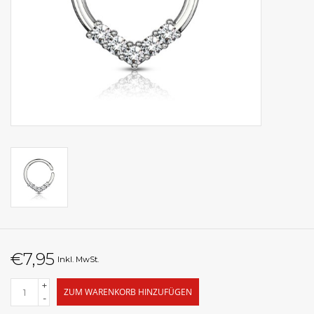
€7,95
Inkl. MwSt.
+
ZUM WARENKORB HINZUFÜGEN
-