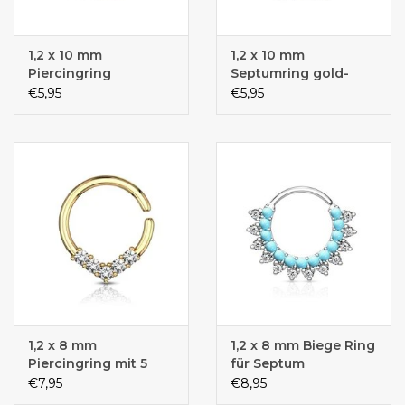
1,2 x 10 mm
1,2 x 10 mm
Piercingring
Septumring gold-
rosegold
färbig
€5,95
€5,95
1,2 x 8 mm
1,2 x 8 mm Biege Ring
Piercingring mit 5
für Septum
Steinchen
€7,95
€8,95