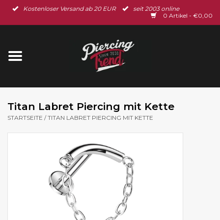
Kostenloser Versand ab 20 EUR
seit 2003 online
Startseite
0 Artikel - €0,00
Neu im Shop
Piercingschmuck
Spar-Set
Titan Labret Piercing mit Kette
STARTSEITE
/
TITAN LABRET PIERCING MIT KETTE
Ohrschmuck
Gutscheine
% Sale %
BLOG