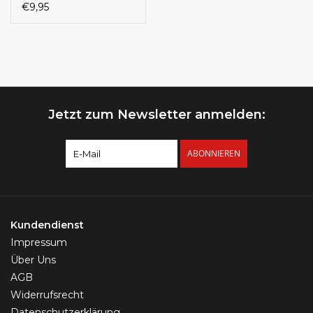
Steckverschluss |
€9,95
Titan ASTM F136 | 1,2
x 8 mm | Gold & Silber
Jetzt zum Newsletter anmelden:
ABONNIEREN
Kundendienst
Impressum
Über Uns
AGB
Widerrufsrecht
Datenschutzerklärung