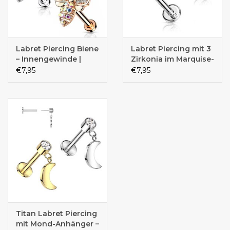
Labret Piercing Biene
Labret Piercing mit 3
– Innengewinde |
Zirkonia im Marquise-
Chirurgenstahl 316L
Schliff –
€7,95
€7,95
PVD | 1,2 x 6 mm |
Innengewinde |
Gold, Roségold &
Chirurgenstahl 316L |
Silber
1,2 mm | 6 mm oder 8
mm | Gold & Silber
Titan Labret Piercing
mit Mond-Anhänger –