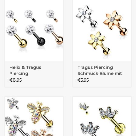
Helix & Tragus
Tragus Piercing
Piercing
Schmuck Blume mit
Kristall –
€8,95
€5,95
Chirurgenstahl 316L
PVD | 1,2 x 6 mm |
Gold, Roségold &
Silber