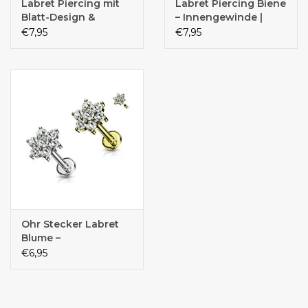
Labret Piercing mit
Labret Piercing Biene
Blatt-Design &
– Innengewinde |
Zirkonia-Steinen –
Chirurgenstahl 316L
€7,95
€7,95
Chirurgenstahl 316L,
PVD | 1,2 x 6 mm |
14K vergoldet | 1,2
Gold, Roségold &
mm | 6 mm oder 8
Silber
mm | Gold, Roségold
& Silber
Ohr Stecker Labret
Blume –
Innengewinde |
€6,95
Chirurgenstahl 316L
PVD | 1,2 mm | 6 mm
oder 8 mm | Gold &
Silber