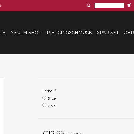
e
ITE
NEU IM SHOP
PIERCINGSCHMUCK
SPAR-SET
OHR
Farbe:
*
Silber
Gold
€12,95
Inkl. MwSt.