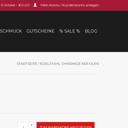
0 Artikel - €0,00
Mein Konto / Kundenkonto anlegen
SCHMUCK
GUTSCHEINE
% SALE %
BLOG
STARTSEITE
/
EDELSTAHL OHRRINGE KREOLEN
+
ZUM WARENKORB HINZUFÜGEN