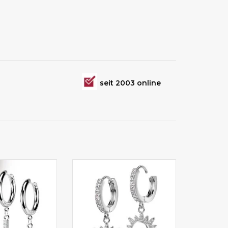
seit 2003 online
ahlohrringe
Damenschmuck kaufen