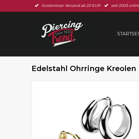
Kostenloser Versand ab 20 EUR
seit 2003 onlin
STARTSE
Edelstahl Ohrringe Kreolen