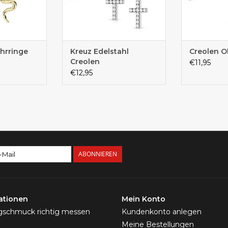
hrringe
Kreuz Edelstahl
Creolen O
Creolen
€11,95
€12,95
ABONNIEREN
ationen
Mein Konto
ngschmuck richtig messen
Kundenkonto anlegen
Meine Bestellungen