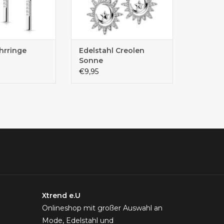
hrringe
Edelstahl Creolen
Sonne
€9,95
Xtrend e.U
Onlineshop mit großer Auswahl an
Mode, Edelstahl und