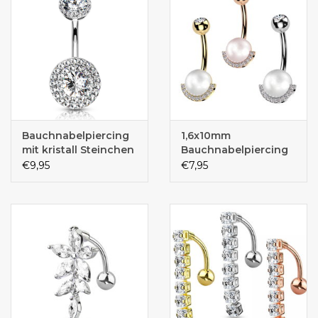
Bauchnabelpiercing
1,6x10mm
mit kristall Steinchen
Bauchnabelpiercing
Perle
€9,95
€7,95