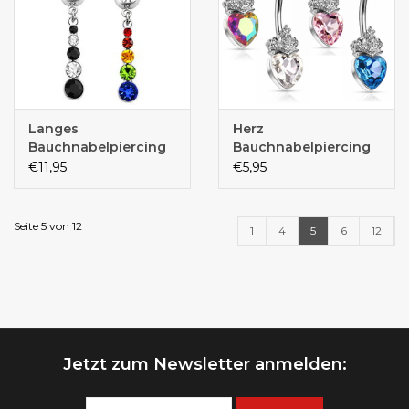
Langes
Herz
Bauchnabelpiercing
Bauchnabelpiercing
€11,95
€5,95
Seite 5 von 12
1
4
5
6
12
Jetzt zum Newsletter anmelden: