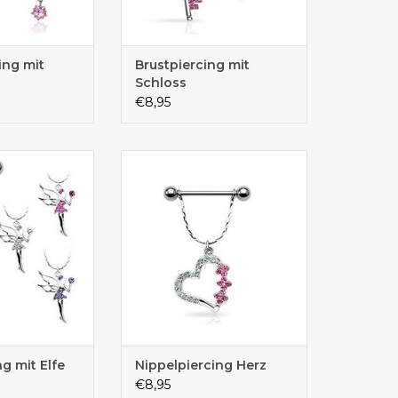
ing mit
Brustpiercing mit
Schloss
€8,95
ng mit zarten
Tolles Bruspiercing mit zarten
 mit Elfe
Kettchen mit Herz
g mit Elfe
Nippelpiercing Herz
€8,95