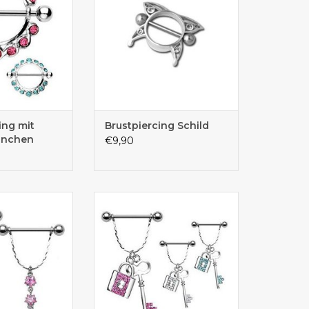
ing mit
Brustpiercing Schild
einchen
€9,90
Piercingschmuck
Schlüssel ist ca. 31 mm lang
ettchen