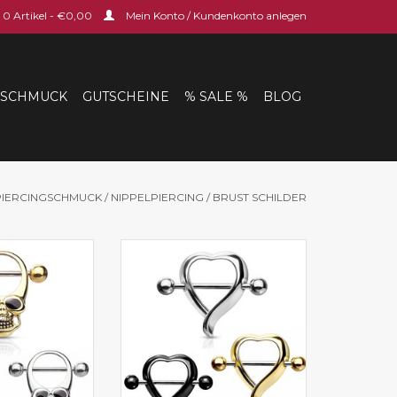
0 Artikel - €0,00
Mein Konto / Kundenkonto anlegen
SCHMUCK
GUTSCHEINE
% SALE %
BLOG
PIERCINGSCHMUCK
/
NIPPELPIERCING
/
BRUST SCHILDER
 mit Totenkopf
Nippelpiercing online kaufen