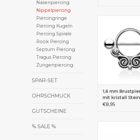
Nasenpiercing
Nippelpiercing
Piercingringe
Tolles zartes Brustpie
Piercing Kugeln
Piercing Spirale
Rook Piercing
Septum Piercing
Tragus Piercing
Zungenpiercing
SPAR-SET
1,6 mm Brustpie
OHRSCHMUCK
mit kristall Ste
€8,95
GUTSCHEINE
Nippelrounder mit T
% SALE %