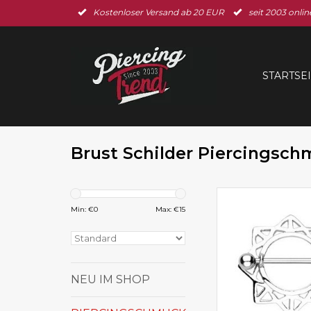
Kostenloser Versand ab 20 EUR
seit 2003 onlin
STARTSE
Brust Schilder Piercingsc
Tolles Brustpierc
Chirurgenst
Min: €
0
Max: €
15
NEU IM SHOP