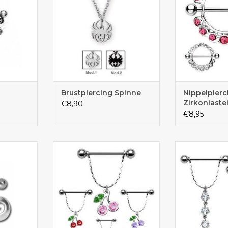
Brustpiercing Spinne
Nippelpierc
Zirkoniast
€8,90
€8,95
nem Tribal
Brustpiercingstab mit einer
Toller zarten 
Kirsche als Anhänger
mit K