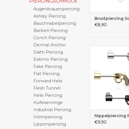
PIERCINGSCHMUCK
Augenbrauenpiercing
Ashley Piercing
Brustpiercing S
Bauchnabelpiercing
€8,90
Barbell-Piercing
Conch Piercing
Dermal Anchor
Brustpiercing onli
Daith Piercing
Eskimo Piercing
Fake Piercing
Flat Piercing
Forward Helix
Flesh Tunnel
Helix Piercing
Hufeisenringe
Industrial Piercing
Nippelpiercing 
Intimpiercing
€9,90
Lippenpiercing