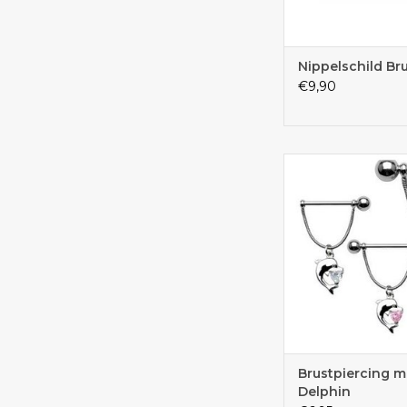
Nippelschild Br
€9,90
Piercingschmuck m
Kette und Delphin
Brustpiercing m
Delphin