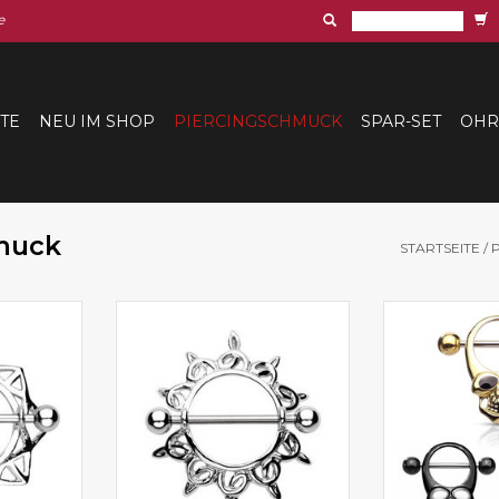
e
ITE
NEU IM SHOP
PIERCINGSCHMUCK
SPAR-SET
OHR
hmuck
STARTSEITE
/
ing aus
Tolles Brustschild aus
Brustpiercing
ahl
Chirurgenstahl