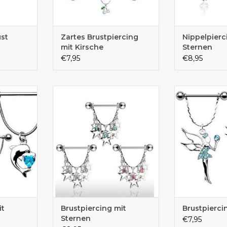
ust
Zartes Brustpiercing
Nippelpierc
mit Kirsche
Sternen
€7,95
€8,95
it zarter
Wunderschönes Brustpiercing
Brustpierci
anhänger
mit Sternen und Zirkonia
Kettchen
it
Brustpiercing mit
Brustpiercin
Sternen
€7,95