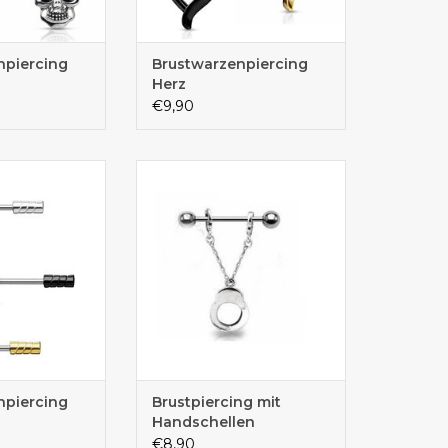
npiercing
Brustwarzenpiercing
Herz
€9,90
 online kaufen
Handschellen sind an einem
zarten Kettchen angehängt
npiercing
Brustpiercing mit
Handschellen
€8,90