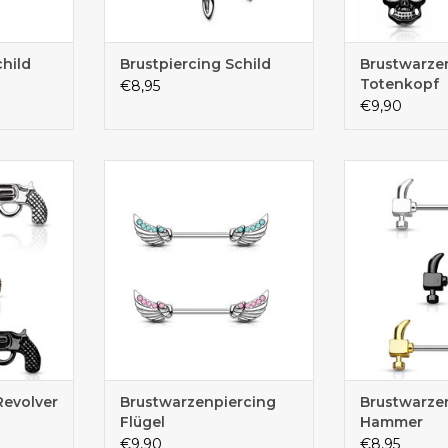
child
Brustpiercing Schild
Brustwarze
Totenkopf
€8,95
€9,90
ne kaufen
Brustpiercing günstig bestellen
Brustpiercing
Revolver
Brustwarzenpiercing
Brustwarze
Flügel
Hammer
€9,90
€8,95