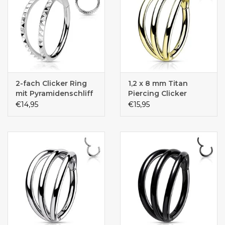
2-fach Clicker Ring
1,2 x 8 mm Titan
mit Pyramidenschliff
Piercing Clicker
– Chirurgenstahl 316L
€14,95
€15,95
PVD | 8 mm oder 10
mm | Klickverschluss