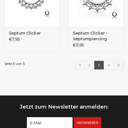
Septum Clicker
Septum Clicker -
Septumpiercing
€7,95
€9,95
Seite 3 von 5
1
2
3
4
5
Jetzt zum Newsletter anmelden:
ABONNIEREN