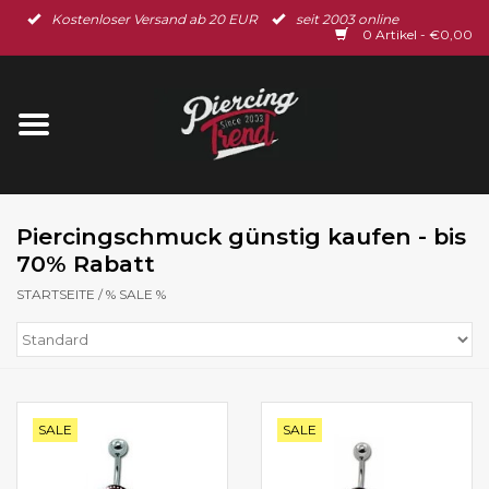
Kostenloser Versand ab 20 EUR
seit 2003 online
Startseite
0 Artikel - €0,00
Neu im Shop
Piercingschmuck
Spar-Set
Piercingschmuck günstig kaufen - bis
70% Rabatt
Ohrschmuck
STARTSEITE
/
% SALE %
Gutscheine
% Sale %
SALE
SALE
BLOG